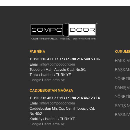
FABRİKA
KURUMS
T: +90 216 427 37 37 / F: +90 216 540 53 06
HAKKIM
Email:
info@compodoor.com
Tepeören Mah. Atayolu Cad. No:5/1
BAŞKAN
Tuzla / İstanbul / TÜRKİYE
YÖNETİ
Google Haritalarda Aç
DANIŞM
CADDEBOSTAN MAĞAZA
YÖNETİ
T: +90 216 467 23 15 / F: +90 216 467 23 14
Email:
info@compodoor.com
SATIŞ 
Caddebostan Mh. Opr. Cemil Topuzlu Cd.
No:40/2
BASIN 
Kadıköy / İstanbul / TÜRKİYE
Google Haritalarda Aç