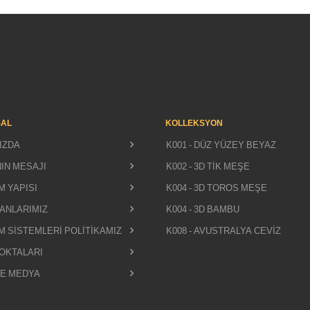
AL
KOLLEKSYON
IZDA
K001 - DÜZ YÜZEY BEYAZ
IN MESAJI
K002 - 3D TİK MEŞE
M YAPISI
K004 - 3D TOROS MEŞE
ANLARIMIZ
K004 - 3D BAMBU
M SİSTEMLERİ POLİTİKAMIZ
K008 - AVUSTRALYA CEVİZ
NOKTALARI
VE MEDYA